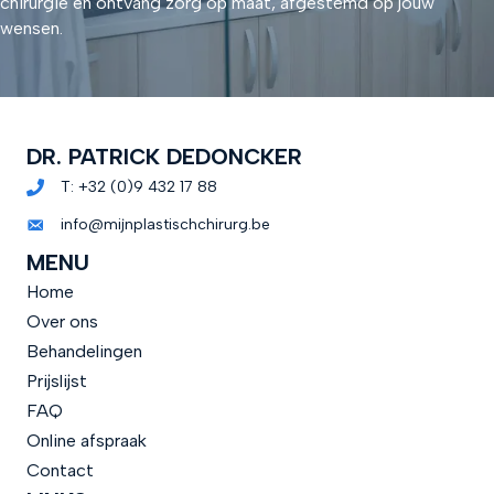
chirurgie en ontvang zorg op maat, afgestemd op jouw
:
wensen.
DR. PATRICK DEDONCKER
T:
+32 (0)9 432 17 88
info@mijnplastischchirurg.be
MENU
Home
Over ons
Behandelingen
Prijslijst
FAQ
Online afspraak
Contact