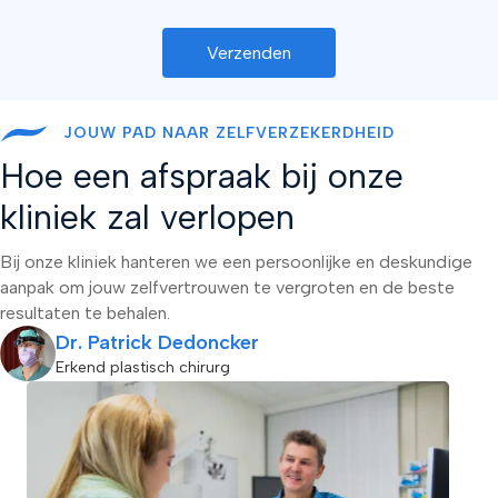
A
l
t
JOUW PAD NAAR ZELFVERZEKERDHEID
e
Hoe een afspraak bij onze
r
n
kliniek zal verlopen
a
t
Bij onze kliniek hanteren we een persoonlijke en deskundige
i
aanpak om jouw zelfvertrouwen te vergroten en de beste
v
e
resultaten te behalen.
:
Dr. Patrick Dedoncker
Erkend plastisch chirurg